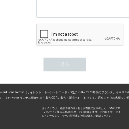
lent Tone Record（サイレント・トーン・レコード）では1950～1970年代のフランス、イギ
す。またそのオリジナル盤から自主製作CDRの製作・販売もしております。選りすぐりの名盤をご
当サイトでは、通信情報の暗号化と実在性の証明のため、GMOグロ
ーバルサイン株式会社のSSLサーバ証明書を使用しております。 セキ
ュアシールより、サーバ証明書の検証結果をご確認ください。